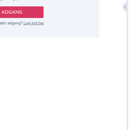
Åbn
B ADGANG
købt adgang?
Log ind her