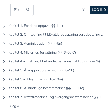
LOG IND
Indhold
AI
Kapitel 1. Fondens opgave (§§ 1–1)
Kapitel 2. Omlægning til LD-aldersopsparing og udbetaling (§§ 2–3)
Kapitel 3. Administration (§§ 4–5n)
Kapitel 4. Midlernes forvaltning (§§ 6–6g-7)
Kapitel 4 a. Flytning til et andet pensionsinstitut (§§ 7a–7b)
Kapitel 5. Årsrapport og revision (§§ 8–9b)
Kapitel 5 a. Tilsyn m.v. (§§ 10–10m)
Kapitel 6. Almindelige bestemmelser (§§ 11–14a)
Kapitel 7. Ikrafttrædelses- og overgangsbestemmelser (§§ 15–15)
Bilag A