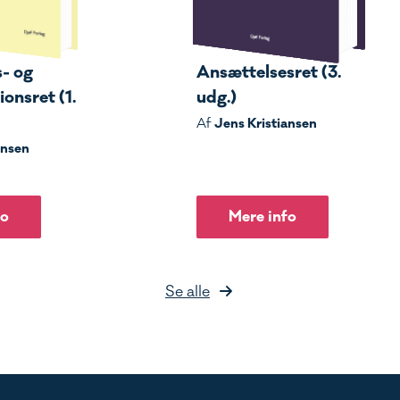
s- og
Ansættelsesret (3.
onsret (1.
udg.)
Jens Kristiansen
Af
ensen
fo
Mere info
Se alle