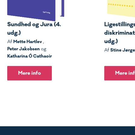
Sundhed og Jura (4.
Ligestilling
udg.)
diskriminati
udg.)
Mette Hartlev
Af
,
Peter Jakobsen
og
Stine Jørg
Af
Katharina Ó Cathaoir
Mere info
Mere in