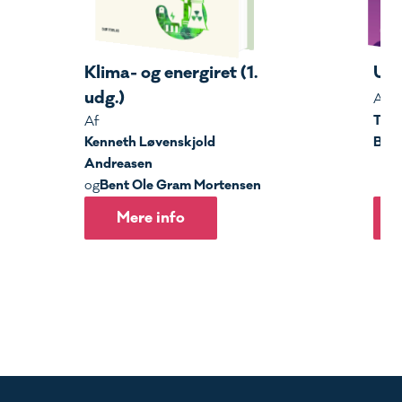
Klima- og energiret (1.
Udl
udg.)
E
Af
Tho
Af
Kenneth Løvenskjold
Bjør
Andreasen
Bent Ole Gram Mortensen
og
Mere info