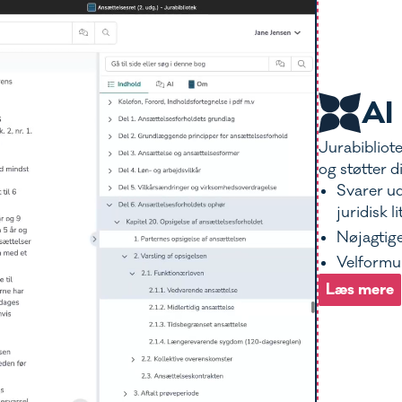
AI
Jurabibliote
og støtter d
Svarer u
juridisk l
Nøjagtige
Velformule
Læs mere