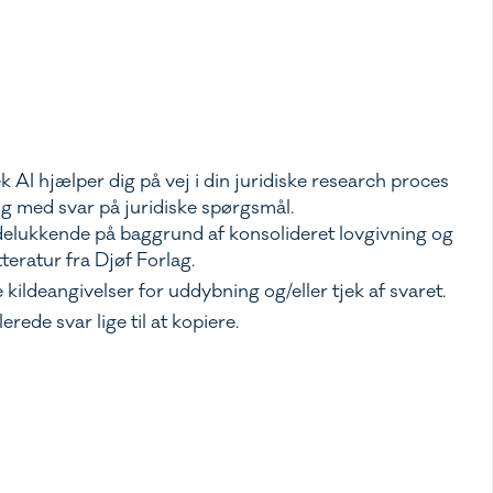
k AI hjælper dig på vej i din juridiske research proces
ig med svar på juridiske spørgsmål.
delukkende på baggrund af konsolideret lovgivning og
itteratur fra Djøf Forlag.
 kildeangivelser for uddybning og/eller tjek af svaret.
rede svar lige til at kopiere.