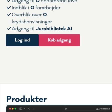
0
Adgang til
opdaterede love
0
Indblik i
forarbejder
0
Overblik over
krydshenvisninger
Jurabibliotek AI
Adgang til
Log ind
Køb adgang
Produkter