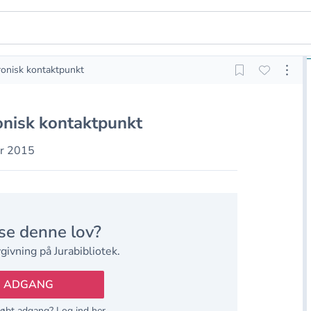
ronisk kontaktpunkt
onisk kontaktpunkt
er 2015
se denne lov?
givning på Jurabibliotek.
B ADGANG
købt adgang?
Log ind her