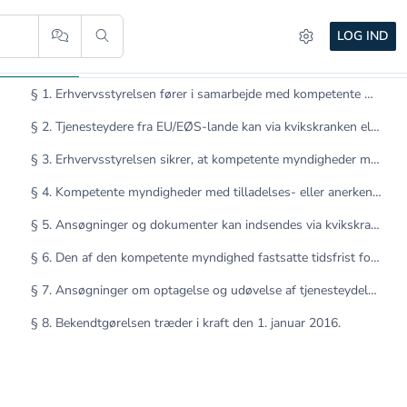
LOG IND
Indhold
AI
§ 1. Erhvervsstyrelsen fører i samarbejde med kompetente myndigheder et elektronisk kontaktpunkt (here...
§ 2. Tjenesteydere fra EU/EØS-lande kan via kvikskranken elektronisk indsende ansøgninger og de dokume...
§ 3. Erhvervsstyrelsen sikrer, at kompetente myndigheder med tilladelses- eller anerkendelsesordninger...
§ 4. Kompetente myndigheder med tilladelses- eller anerkendelsesordninger på kvikskranken skal sikre, ...
§ 5. Ansøgninger og dokumenter kan indsendes via kvikskranken som skannede ansøgninger og dokumenter m...
§ 6. Den af den kompetente myndighed fastsatte tidsfrist for behandling af en ansøgning om at optage o...
§ 7. Ansøgninger om optagelse og udøvelse af tjenesteydelsesvirksomhed eller anerkendelse af erhvervsm...
§ 8. Bekendtgørelsen træder i kraft den 1. januar 2016.