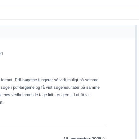
ng
pdf-format. Pdf-bøgerne fungerer så vidt muligt på samme
 søge i pdf-bøgerne og få vist søgeresultater på samme
gernes vedkommende tage lidt længere tid at få vist
t.
16. november 2025