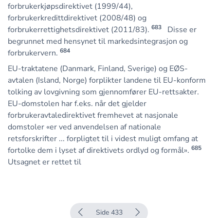
forbrukerkjøpsdirektivet (1999/44),
forbrukerkredittdirektivet (2008/48) og
683
forbrukerrettighetsdirektivet (2011/83).
Disse er
begrunnet med hensynet til markedsintegrasjon og
684
forbrukervern.
EU-traktatene (Danmark, Finland, Sverige) og EØS-
avtalen (Island, Norge) forplikter landene til EU-konform
tolking av lovgivning som gjennomfører EU-rettsakter.
EU-domstolen har f.eks. når det gjelder
forbrukeravtaledirektivet fremhevet at nasjonale
domstoler «er ved anvendelsen af nationale
retsforskrifter ... forpligtet til i videst muligt omfang at
685
fortolke dem i lyset af direktivets ordlyd og formål».
Utsagnet er rettet til
Side 433