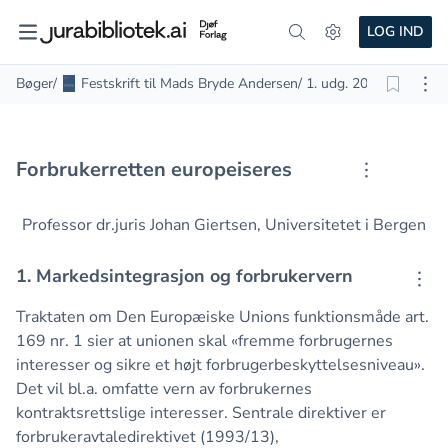
LOG IND
Bøger
/
Festskrift til Mads Bryde Andersen
/ 1. udg. 2018
/ Side 433
Tryk Enter for at åbne menuen til dette indhold.
Forbrukerretten europeiseres
Professor dr.juris Johan Giertsen, Universitetet i Bergen
Tryk Enter for at åbne menuen til dette indhold.
1. Markedsintegrasjon og forbrukervern
Traktaten om Den Europæiske Unions funktionsmåde art.
169 nr. 1 sier at unionen skal «fremme forbrugernes
interesser og sikre et højt forbrugerbeskyttelsesniveau».
Det vil bl.a. omfatte vern av forbrukernes
kontraktsrettslige interesser. Sentrale direktiver er
forbrukeravtaledirektivet (1993/13),